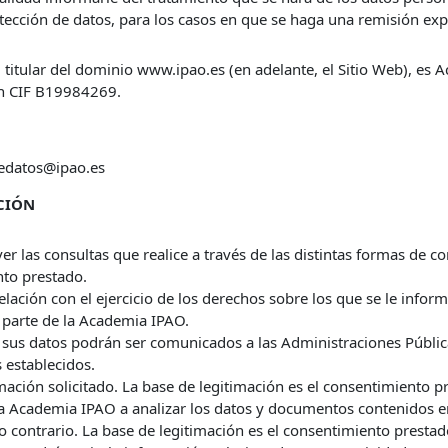
otección de datos, para los casos en que se haga una remisión ex
 titular del dominio www.ipao.es (en adelante, el Sitio Web), es A
on CIF B19984269.
dedatos@ipao.es
ACIÓN
ver las consultas que realice a través de las distintas formas de c
nto prestado.
elación con el ejercicio de los derechos sobre los que se le infor
 parte de la Academia IPAO.
 sus datos podrán ser comunicados a las Administraciones Públic
 establecidos.
mación solicitado. La base de legitimación es el consentimiento p
o a Academia IPAO a analizar los datos y documentos contenidos 
 contrario. La base de legitimación es el consentimiento prestad