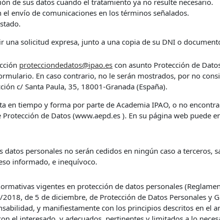
sión de sus datos cuando el tratamiento ya no resulte necesario.
en el envío de comunicaciones en los términos señalados.
stado.
ir una solicitud expresa, junto a una copia de su DNI o documento
ección
protecciondedatos@ipao.es
con asunto Protección de Datos.
formulario. En caso contrario, no le serán mostrados, por no con
ción c/ Santa Paula, 35, 18001-Granada (España).
uesta en tiempo y forma por parte de Academia IPAO, o no encontrar
e Protección de Datos (www.aepd.es ). En su página web puede e
atos personales no serán cedidos en ningún caso a terceros, sal
eso informado, e inequívoco.
ormativas vigentes en protección de datos personales (Reglame
/2018, de 5 de diciembre, de Protección de Datos Personales y Ga
sabilidad, y manifiestamente con los principios descritos en el ar
 con el interesado, y adecuados, pertinentes y limitados a lo neces