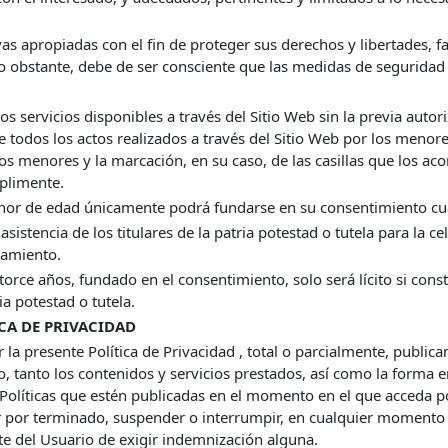
as apropiadas con el fin de proteger sus derechos y libertades, fa
No obstante, debe de ser consciente que las medidas de seguridad
 servicios disponibles a través del Sitio Web sin la previa autor
e todos los actos realizados a través del Sitio Web por los meno
hos menores y la marcación, en su caso, de las casillas que los 
mplimente.
enor de edad únicamente podrá fundarse en su consentimiento c
asistencia de los titulares de la patria potestad o tutela para la c
tamiento.
rce años, fundado en el consentimiento, solo será lícito si consta 
ia potestad o tutela.
CA DE PRIVACIDAD
la presente Política de Privacidad , total o parcialmente, public
so, tanto los contenidos y servicios prestados, así como la forma 
Políticas que estén publicadas en el momento en el que acceda p
 por terminado, suspender o interrumpir, en cualquier momento s
rte del Usuario de exigir indemnización alguna.