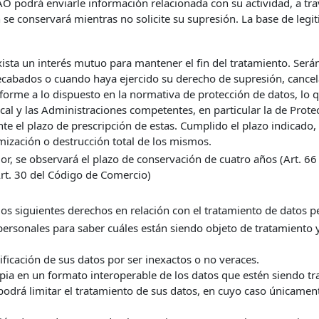
O podrá enviarle información relacionada con su actividad, a tra
 se conservará mientras no solicite su supresión. La base de legi
exista un interés mutuo para mantener el fin del tratamiento. Se
recabados o cuando haya ejercido su derecho de supresión, cancela
forme a lo dispuesto en la normativa de protección de datos, lo 
iscal y las Administraciones competentes, en particular la de Prot
te el plazo de prescripción de estas. Cumplido el plazo indicado,
ización o destrucción total de los mismos.
r, se observará el plazo de conservación de cuatro años (Art. 66 y
(Art. 30 del Código de Comercio)
los siguientes derechos en relación con el tratamiento de datos p
personales para saber cuáles están siendo objeto de tratamiento 
dificación de sus datos por ser inexactos o no veraces.
pia en un formato interoperable de los datos que estén siendo tr
 podrá limitar el tratamiento de sus datos, en cuyo caso únicamen