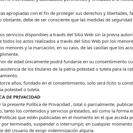
as apropiadas con el fin de proteger sus derechos y libertades, fa
No obstante, debe de ser consciente que las medidas de seguridad
 servicios disponibles a través del Sitio Web sin la previa autor
e todos los actos realizados a través del Sitio Web por los meno
hos menores y la marcación, en su caso, de las casillas que los 
mplimente.
enor de edad únicamente podrá fundarse en su consentimiento c
asistencia de los titulares de la patria potestad o tutela para la c
tamiento.
rce años, fundado en el consentimiento, solo será lícito si consta 
ia potestad o tutela.
CA DE PRIVACIDAD
la presente Política de Privacidad , total o parcialmente, public
so, tanto los contenidos y servicios prestados, así como la forma 
Políticas que estén publicadas en el momento en el que acceda p
 por terminado, suspender o interrumpir, en cualquier momento s
rte del Usuario de exigir indemnización alguna.