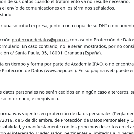
sión de sus datos cuando el tratamiento ya no resulte necesario.
en el envío de comunicaciones en los términos señalados.
stado.
ir una solicitud expresa, junto a una copia de su DNI o documento
ección
protecciondedatos@ipao.es
con asunto Protección de Datos.
formulario. En caso contrario, no le serán mostrados, por no con
ción c/ Santa Paula, 35, 18001-Granada (España).
uesta en tiempo y forma por parte de Academia IPAO, o no encontrar
e Protección de Datos (www.aepd.es ). En su página web puede e
atos personales no serán cedidos en ningún caso a terceros, sal
eso informado, e inequívoco.
ormativas vigentes en protección de datos personales (Reglame
/2018, de 5 de diciembre, de Protección de Datos Personales y Ga
sabilidad, y manifiestamente con los principios descritos en el ar
 con el interesado, y adecuados, pertinentes y limitados a lo neces