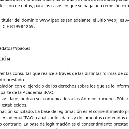
otección de datos, para los casos en que se haga una remisión ex
 titular del dominio www.ipao.es (en adelante, el Sitio Web), es A
on CIF B19984269.
dedatos@ipao.es
ACIÓN
ver las consultas que realice a través de las distintas formas de c
nto prestado.
elación con el ejercicio de los derechos sobre los que se le infor
 parte de la Academia IPAO.
 sus datos podrán ser comunicados a las Administraciones Públic
 establecidos.
mación solicitado. La base de legitimación es el consentimiento p
o a Academia IPAO a analizar los datos y documentos contenidos 
 contrario. La base de legitimación es el consentimiento prestad