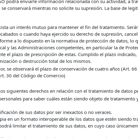
O podrá enviarle información relacionada con su actividad, a tra
 se conservará mientras no solicite su supresión. La base de legi
exista un interés mutuo para mantener el fin del tratamiento. Se
recabados o cuando haya ejercido su derecho de supresión, cancela
forme a lo dispuesto en la normativa de protección de datos, lo 
iscal y las Administraciones competentes, en particular la de Prot
te el plazo de prescripción de estas. Cumplido el plazo indicado,
ización o destrucción total de los mismos.
r, se observará el plazo de conservación de cuatro años (Art. 66 y
(Art. 30 del Código de Comercio)
los siguientes derechos en relación con el tratamiento de datos p
personales para saber cuáles están siendo objeto de tratamiento 
dificación de sus datos por ser inexactos o no veraces.
pia en un formato interoperable de los datos que estén siendo tr
 podrá limitar el tratamiento de sus datos, en cuyo caso únicamen