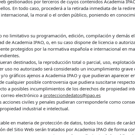
s web gestionados por terceros de cuyos contenidos Academia IPAO
llos. En todo caso, procederá a la retirada inmediata de la redir
o internacional, la moral o el orden público, poniendo en conoci
ero no limitativo su programación, edición, compilación y demás 
dad de Academia IPAO, o, en su caso dispone de licencia o autoriza
te protegidos por la normativa española e internacional en mater
ondientes.
eran destinados, la reproducción total o parcial, uso, explotació
uier uso no autorizado será considerado un incumplimiento grave 
xto y/o gráficos ajenos a Academia IPAO y que pudieran aparecer en
de cualquier posible controversia que pudiera suscitarse respect
ecto a posibles incumplimientos de los derechos de propiedad inte
n correo electrónico a
protecciondedatos@ipao.es
acciones civiles y penales pudieran corresponderle como consecu
propiedad industrial e intelectual.
cable en materia de protección de datos, todos los datos de carácte
ción del Sitio Web serán tratados por Academia IPAO de forma con