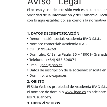
Aviso Legal
El acceso y uso de este sitio web está sujeto al 
Sociedad de la Información y del Comercio Elec
con lo aquí establecido, así como a la normativa
1. DATOS DE IDENTIFICACIÓN
• Denominación social: Academia IPAO S.L.L.
• Nombre comercial: Academia IPAO
• CIF: B19984269
• Domicilio: C/ Santa Paula, 35 – 18001- Granad
• Teléfono : (+34) 958 806074
• Email:
ipao@ipao.es
• Datos de inscripción de la sociedad: Inscrita e
• Dominio:
www.ipao.es
2. OBJETO
El Sitio Web es propiedad de Academia IPAO S.L.L.
el nombre de dominio
www.ipao.es
en adelante 
los “Usuarios”).
3. HIPERVÍNCULOS