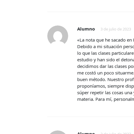
Alumno
3 de julio de 2023
«La nota que he sacado en F
Debido a mi situación pers
lo que las clases particula
estudio y han sido el deton
decidimos dar las clases po
me costó un poco situarme
buen método. Nuestro profe
proponíamos, siempre dispu
súper repetir las cosas una
materia. Para mí, persona
Alumno