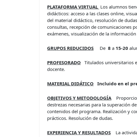
PLATAFORMA VIRTUAL
Los alumnos tiene
didácticos: acceso a las clases online, visu
del material didáctico, resolución de dudas
consultas, recepción de comunicaciones por
exámenes, visualización de la información 
GRUPOS REDUCIDOS
De
8
a
15-20
alu
PROFESORADO
Titulados universitarios 
docente.
MATERIAL DIDÁTICO
I
ncluido en el pr
OBJETIVOS Y METODOLOGÍA
Proporcio
destrezas necesarias para la superación de
contenidos del programa. Realización y cor
prácticos. Resolución de dudas.
EXPERIENCIA Y RESULTADOS
La activida