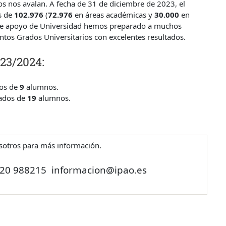
dos nos avalan. A fecha de 31 de diciembre de 2023, el
s de
102.976
(
72.976
en áreas académicas y
30.000
en
es de apoyo de Universidad hemos preparado a muchos
ntos Grados Universitarios con excelentes resultados.
023/2024:
os de
9
alumnos.
ados de
19
alumnos.
sotros para más información.
620 988215
informacion@ipao.es