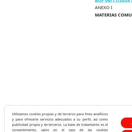
BOP 06/11/2024 
ANEXO I
MATERIAS COMU
1. La Constitución
deberes fundamenta
Constitución Espa
2. Los derechos d
acceso a la inform
información públi
3. Ley Orgánica 3
derechos digitales
4. El Procedimient
eficacia.
5. Régimen Local. 
Organización y co
6. Clases de Perso
los Entes Locales.
7. Ley 31/1995, d
Utilizamos cookies propias y de terceros para fines analíticos
aplicación. Derech
y
para ofrecerle servicios adecuados a su perfil, así como
higiene en el traba
publicidad propia y de terceros. La base de tratamiento es el
consentimiento, salvo en el caso de las cookies
8. Ley Orgánica 3