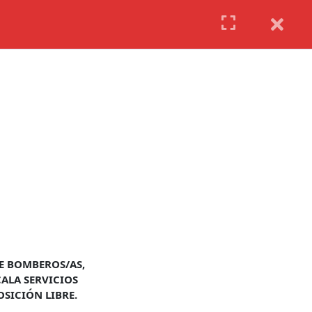
TA CON NOSOTROS
BLOG
INSCRÍBETE
Politica de privacidad
Aviso Legal
Politica de Cookies
Tablón de Información
Decreto 625/2019
DE BOMBEROS/AS,
CALA SERVICIOS
OSICIÓN LIBRE.