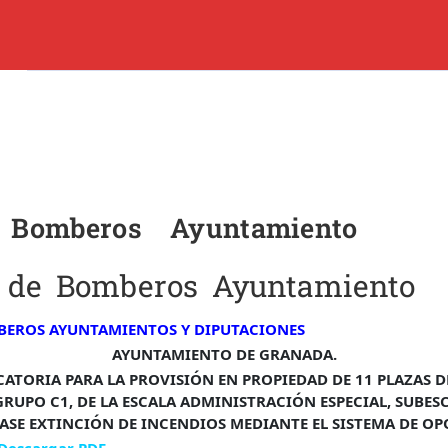
ES
CURSOS Y CLASES DE APOYO
PLATAFORMA
CONTAC
8 80 60 74
Quienes Somos
Blog
Paula, 35 18001 – Granada
 Bomberos Ayuntamiento
Contacto
o.es
Trabaja con Nosotros
 de Bomberos Ayuntamiento
BEROS AYUNTAMIENTOS Y DIPUTACIONES
AYUNTAMIENTO DE GRANADA.
ATORIA PARA LA PROVISIÓN EN PROPIEDAD DE 11 PLAZAS 
RUPO C1, DE LA ESCALA ADMINISTRACIÓN ESPECIAL, SUBES
LASE EXTINCIÓN DE INCENDIOS MEDIANTE EL SISTEMA DE OP