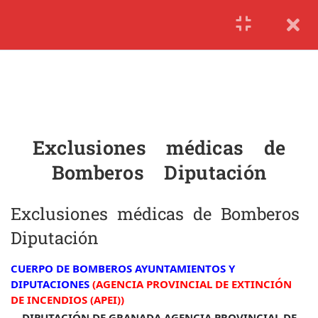
1.3
Ejercicios Bomberos
Diputación
1.4
Exclusiones médicas de
Bomberos Diputación
1.5
Requisitos Bomberos
Ayuntamiento
Exclusiones médicas de
1.6
Temario Bomberos
Bomberos Diputación
Ayuntamiento
Exclusiones médicas de Bomberos
1.7
Ejercicios Bomberos
Ayuntamiento
Diputación
1.8
Exclusiones médicas de
CUERPO DE BOMBEROS AYUNTAMIENTOS Y
Bomberos Ayuntamiento
DIPUTACIONES
(AGENCIA PROVINCIAL DE EXTINCIÓN
DE INCENDIOS (APEI))
DIPUTACIÓN DE GRANADA
AGENCIA PROVINCIAL DE