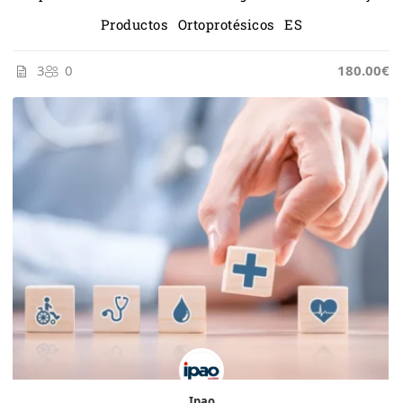
Productos Ortoprotésicos ES
3
0
185.00€
180.00€
Ipao