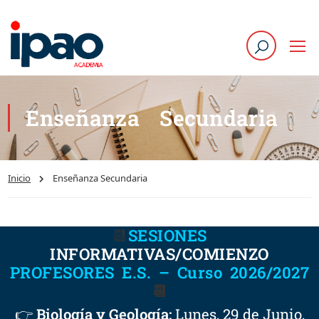
Enseñanza Secundaria
Inicio
Enseñanza Secundaria
📆
SESIONES
INFORMATIVAS/COMIENZO
PROFESORES E.S. – Curso 2026/2027
📆
👉
Biología y Geología:
Lunes, 29 de Junio,