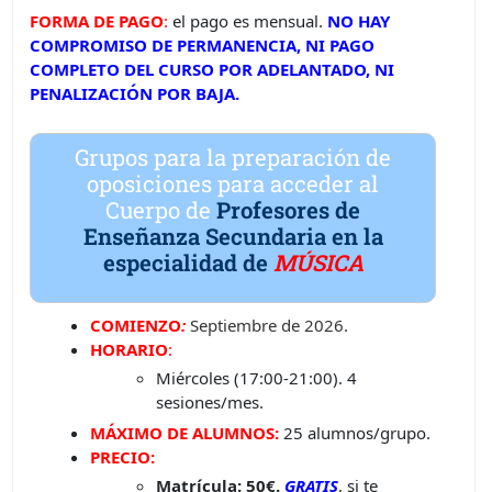
FORMA DE PAGO
:
el pago es mensual.
NO HAY
COMPROMISO DE PERMANENCIA, NI PAGO
COMPLETO DEL CURSO POR ADELANTADO, NI
PENALIZACIÓN POR BAJA.
Grupos para la preparación de
oposiciones para acceder al
Cuerpo de
Profesores de
Enseñanza Secundaria en la
especialidad de
MÚSICA
COMIENZO
:
Septiembre
de 2026.
HORARIO
:
Miércoles (17:00-21:00). 4
sesiones/mes.
MÁXIMO DE ALUMNOS:
25 alumnos/grupo.
PRECIO:
Matrícula:
50€.
GRATIS
, si te