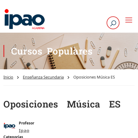
Cursos Populares
Inicio
Enseñanza Secundaria
Oposiciones Música ES
Oposiciones Música ES
Profesor
Ipao
Categorías