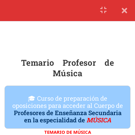
1.1
Requisitos Profesor de
Música
1.1
Temario Profesor de Música
1.2
Ejercicios Profesor de Música
Temario Profesor de
Música
🎓 Curso de preparación de
oposiciones para acceder al
Cuerpo de
Profesores de Enseñanza Secundaria
en la especialidad de
MÚSICA
TEMARIO DE MÚSICA