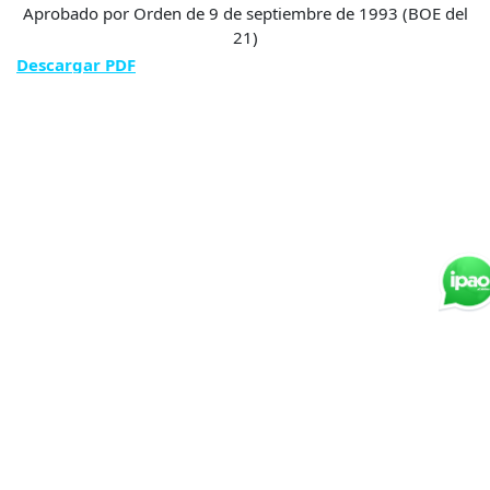
Aprobado por Orden de 9 de septiembre de 1993 (BOE del
21)
Descargar PDF
(+34) 958 80 60 74
1. La audición: percepción, psicología, memoria y análisis.
Anatomía y fisiología del oído.
2. La voz humana y su fisiología. Clasificación de las voces.
C/Santa Paula, 35 18001 – Granada
La voz en la adolescencia: características y problemática.
3. El aparato fonador. Voz hablada y cantada. Respiración –
ipao@ipao.es
Emisión – Impostación.
4. La canción: aspectos analíticos y aspectos interpretativos.
Tipos de canciones. La agrupación vocal. Repertorio vocal
aplicado a la secundaria.
5. Juegos e improvisaciones vocales: individuales y en
grupo, libres y dirigidas, con y sin melodía.
Quienes Somos
6. Acústica. Fundamentos físicos y su repercusión musical.
7. Organología. Clasificación de los instrumentos.
Blog
8. Los instrumentos a través del tiempo en la música
Contacto
occidental. Diferentes agrupaciones instrumentales.
9. Los instrumentos como medio de expresión en general.
Trabaja con Nosotros
Improvisación, juegos, danzas, canciones. Los instrumentos