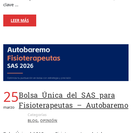
clave …
LEER MÁS
25
Bolsa Única del SAS para
Fisioterapeutas – Autobaremo
marzo
Categorías
,
BLOG
OPINIÓN