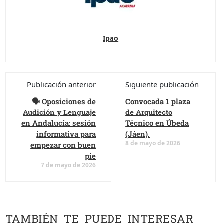
Ipao
Publicación anterior
Siguiente publicación
🗣️ Oposiciones de
Convocada 1 plaza
Audición y Lenguaje
de Arquitecto
en Andalucía: sesión
Técnico en Úbeda
informativa para
(Jáen).
8 de mayo de 2026
empezar con buen
pie
7 de mayo de 2026
TAMBIÉN TE PUEDE INTERESAR