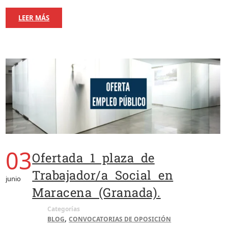
LEER MÁS
03
Ofertada 1 plaza de
Trabajador/a Social en
junio
Maracena (Granada).
Categorías
,
BLOG
CONVOCATORIAS DE OPOSICIÓN