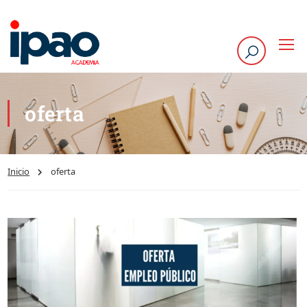
oferta
Inicio
oferta