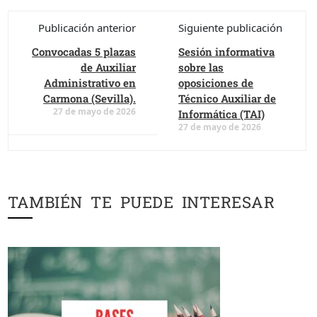
Publicación anterior
Siguiente publicación
Convocadas 5 plazas
Sesión informativa
de Auxiliar
sobre las
Administrativo en
oposiciones de
Carmona (Sevilla).
Técnico Auxiliar de
27 de mayo de 2026
Informática (TAI)
27 de mayo de 2026
TAMBIÉN TE PUEDE INTERESAR