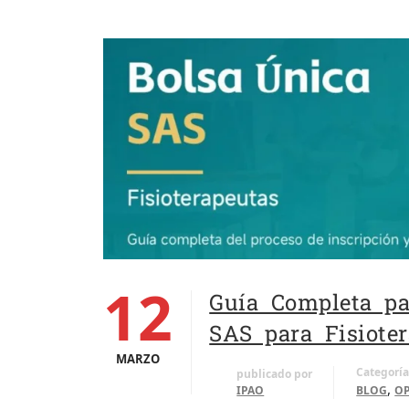
12
Guía Completa pa
SAS para Fisiote
MARZO
Categoría
publicado por
,
IPAO
BLOG
O