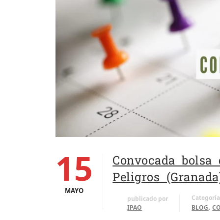
15
Convocada bolsa 
Peligros (Granada
MAYO
Categoría
publicado por
,
IPAO
BLOG
CO