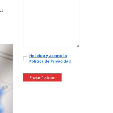
UI
Política
He leído y acepto la
Política de Privacidad
de
privacidad
*
Enviar Petición