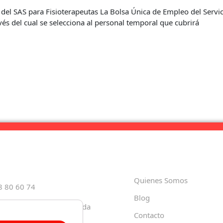
 del SAS para Fisioterapeutas La Bolsa Única de Empleo del Servi
avés del cual se selecciona al personal temporal que cubrirá
Quienes Somos
8 80 60 74
Blog
Paula, 35 18001 – Granada
Contacto