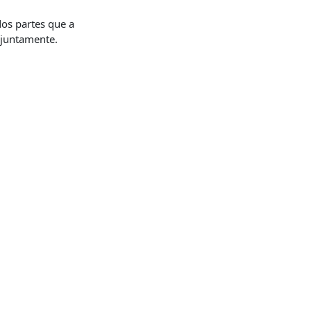
dos partes que a
onjuntamente.
o de 60 preguntas.
ogido en el punto 5
s administrativas,
iliar de la
 serán valoradas,
mo de 50 preguntas
el presente anexo;
den, en el caso de
as, en concreto, a
ernativas, de las
 deberán señalar en
s instrucciones
rónea se