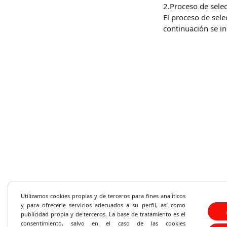
2.Proceso de selec
El proceso de sele
continuación se in
2.1 Primera parte:
De éstas, 30 versa
del presente anexo
numéricas o verba
Administración de
por su orden, en e
2.2 Segunda parte
sobre las materias
podrán preverse 5
que se anule algun
Las preguntas sobr
las siguientes ver
El tiempo máximo p
El cuestionario d
Utilizamos cookies propias y de terceros para fines analíticos
cuales sólo una de
y
para ofrecerle servicios adecuados a su perfil, así como
la hoja de examen
publicidad propia y de terceros. La base de tratamiento es el
que se faciliten. 
consentimiento, salvo en el caso de las cookies