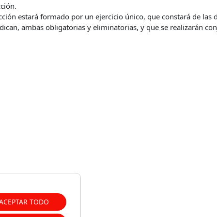
ción.
cción estará formado por un ejercicio único, que constará de las 
dican, ambas obligatorias y eliminatorias, y que se realizarán c
 consistirá en contestar por escrito un cuestionario de un máxim
rán sobre las materias previstas en el bloque I del programa rec
, y 30 serán de carácter psicotécnico dirigidas a evaluar aptitude
les propias de las tareas desempeñadas por el Cuerpo General Aux
l Estado; podrán preverse 5 preguntas adicionales de reserva que
l caso de que se anule alguna de las 60 anteriores.
: consistirá en contestar por escrito un cuestionario de un máxi
 previstas en el bloque II del programa recogido en el punto 5 d
 preguntas adicionales de reserva que serán valoradas, por su or
a de las 50 anteriores.
e el bloque II relacionadas con Windows y Office estarán referid
siones: Windows 11 y Microsoft 365 versión de escritorio.
ara la realización de este ejercicio será de noventa minutos.
e ambas partes estará compuesto por preguntas con respuestas alt
 ellas será correcta. Para su realización, las personas aspirantes
 las opciones de respuesta que estimen válidas de acuerdo con la
ACEPTAR TODO
Todas las preguntas tendrán el mismo valor y cada contestación er