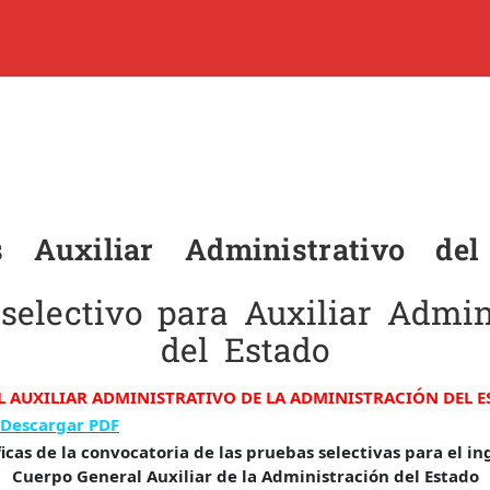
ES
CURSOS Y CLASES DE APOYO
PLATAFORMA
CONTAC
8 80 60 74
Quienes Somos
Blog
Paula, 35 18001 – Granada
os Auxiliar Administrativo de
Contacto
o.es
Trabaja con Nosotros
selectivo para Auxiliar Admin
del Estado
 AUXILIAR ADMINISTRATIVO DE LA ADMINISTRACIÓN DEL 
Descargar PDF
cas de la convocatoria de las pruebas selectivas para el ing
Cuerpo General Auxiliar de la Administración del Estado