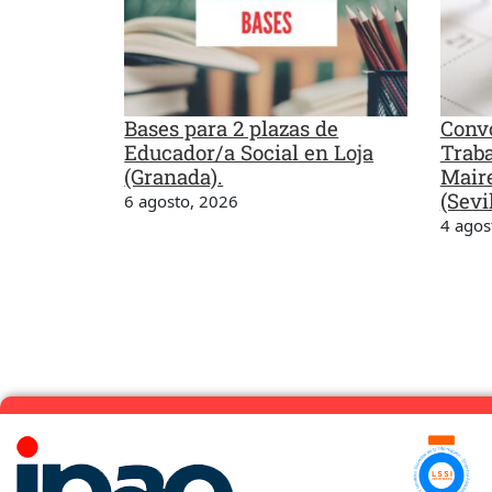
Bases para 2 plazas de
Convo
Educador/a Social en Loja
Traba
(Granada).
Maire
(Sevil
6 agosto, 2026
4 agos