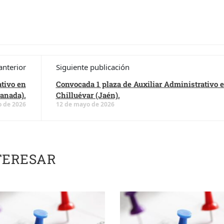
anterior
Siguiente publicación
tivo en
Convocada 1 plaza de Auxiliar Administrativo 
ranada).
Chilluévar (Jaén).
 de 2026
12 de mayo de 2026
TERESAR