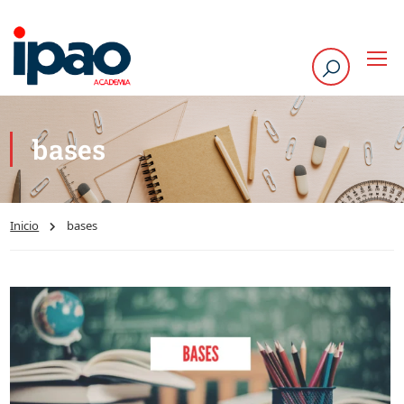
bases
Inicio
bases