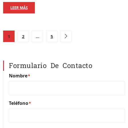
LEER MÁS
1
2
…
5
Formulario De Contacto
Nombre
*
Teléfono
*