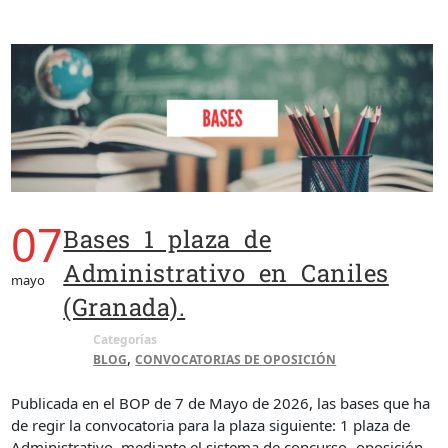
07
Bases 1 plaza de
Administrativo en Caniles
mayo
(Granada).
Categorías
,
BLOG
CONVOCATORIAS DE OPOSICIÓN
Publicada en el BOP de 7 de Mayo de 2026, las bases que ha
de regir la convocatoria para la plaza siguiente: 1 plaza de
Administrativo, mediante el sistema de concurso- oposición,