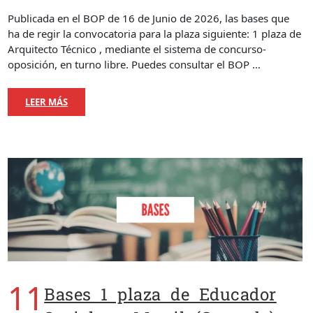
Publicada en el BOP de 16 de Junio de 2026, las bases que
ha de regir la convocatoria para la plaza siguiente: 1 plaza de
Arquitecto Técnico , mediante el sistema de concurso-
oposición, en turno libre. Puedes consultar el BOP …
LEER MÁS
11
Bases 1 plaza de Educador