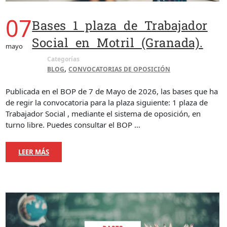
07
Bases 1 plaza de Trabajador
Social en Motril (Granada).
mayo
Categorías
,
BLOG
CONVOCATORIAS DE OPOSICIÓN
Publicada en el BOP de 7 de Mayo de 2026, las bases que ha
de regir la convocatoria para la plaza siguiente: 1 plaza de
Trabajador Social , mediante el sistema de oposición, en
turno libre. Puedes consultar el BOP …
LEER MÁS