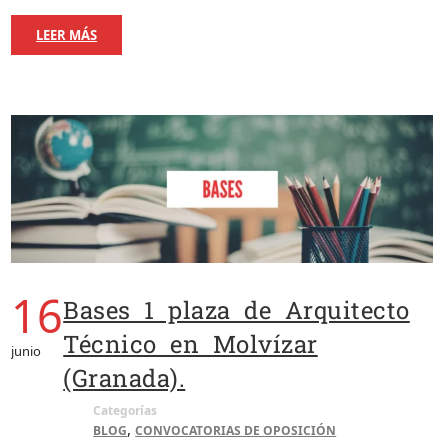
LEER MÁS
16
Bases 1 plaza de Arquitecto
Técnico en Molvízar
junio
(Granada).
Categorías
,
BLOG
CONVOCATORIAS DE OPOSICIÓN