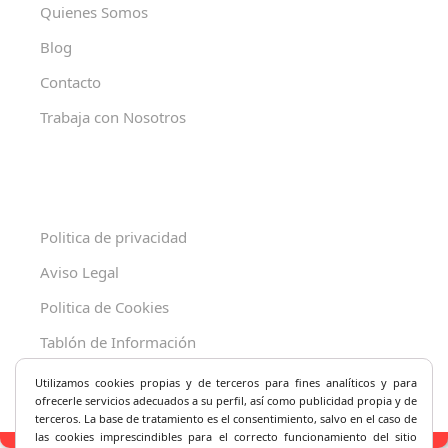
Quienes Somos
Blog
Contacto
Trabaja con Nosotros
Politica de privacidad
Aviso Legal
Politica de Cookies
Tablón de Información
Decreto 625/2019
Utilizamos cookies propias y de terceros para fines analíticos y
para
ofrecerle servicios adecuados a su perfil, así como publicidad propia y de
terceros. La base de tratamiento es el consentimiento, salvo en el caso de
las cookies imprescindibles para el correcto fu
ncionamiento del sitio