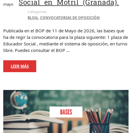
Social en Motril (Granada).
mayo
Categorías
,
BLOG
CONVOCATORIAS DE OPOSICIÓN
Publicada en el BOP de 11 de Mayo de 2026, las bases que
ha de regir la convocatoria para la plaza siguiente: 1 plaza de
Educador Social , mediante el sistema de oposición, en turno
libre. Puedes consultar el BOP …
LEER MÁS