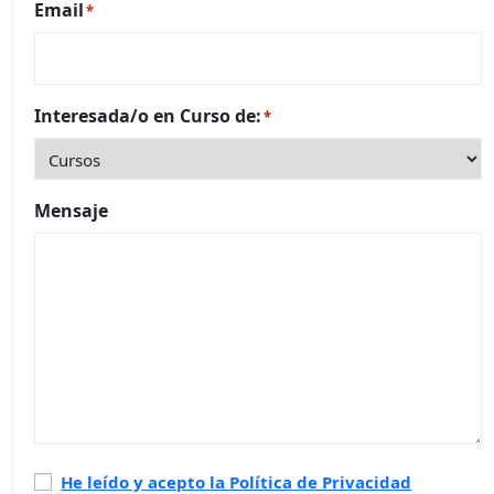
Email
*
Interesada/o en Curso de:
*
Mensaje
Política
He leído y acepto la Política de Privacidad