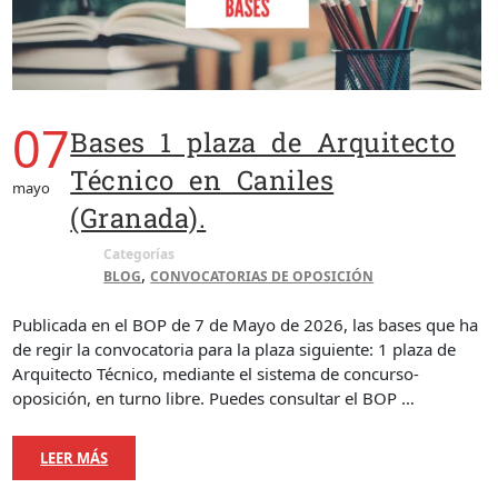
07
Bases 1 plaza de Arquitecto
Técnico en Caniles
mayo
(Granada).
Categorías
,
BLOG
CONVOCATORIAS DE OPOSICIÓN
Publicada en el BOP de 7 de Mayo de 2026, las bases que ha
de regir la convocatoria para la plaza siguiente: 1 plaza de
Arquitecto Técnico, mediante el sistema de concurso-
oposición, en turno libre. Puedes consultar el BOP …
LEER MÁS