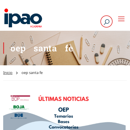
oep santa fe
Inicio
oep santa fe