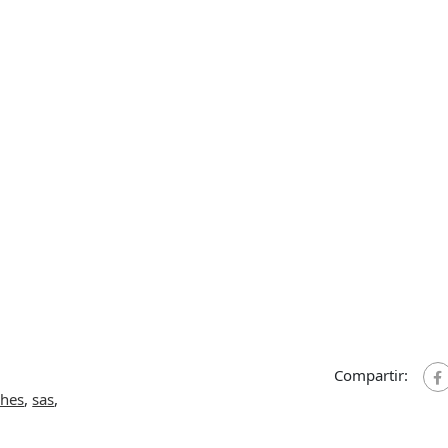
Compartir:
ches
,
sas
,