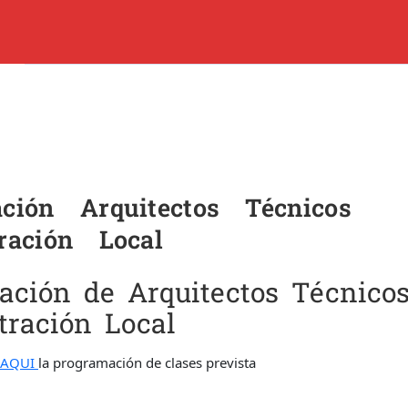
ES
CURSOS Y CLASES DE APOYO
PLATAFORMA
CONTAC
8 80 60 74
Quienes Somos
Blog
Paula, 35 18001 – Granada
ción Arquitectos Técnicos
Contacto
o.es
ración Local
Trabaja con Nosotros
ación de Arquitectos Técnico
tración Local
AQUI
la programación de clases prevista