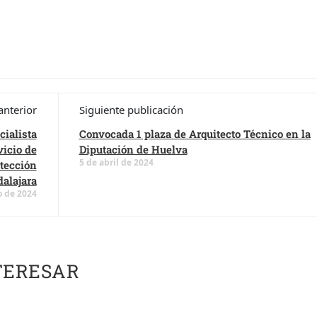
anterior
Siguiente publicación
ialista
Convocada 1 plaza de Arquitecto Técnico en la
icio de
Diputación de Huelva
5 de abril de 2024
tección
alajara
o de 2024
TERESAR