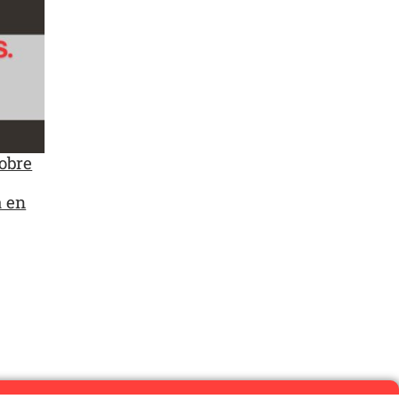
sobre
a en