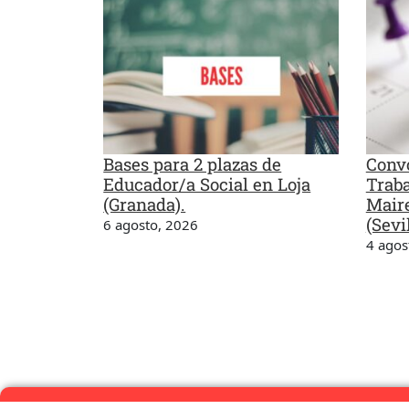
Bases para 2 plazas de
Convo
Educador/a Social en Loja
Traba
(Granada).
Maire
(Sevil
6 agosto, 2026
4 agos