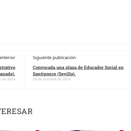
anterior
Siguiente publicación
trativo
Convocada una plaza de Educador Social en
anada).
Santiponce (Sevilla).
e de 2024
29 de octubre de 2024
TERESAR