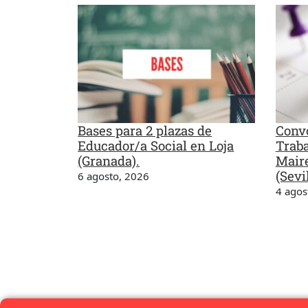
Bases para 2 plazas de
Convo
Educador/a Social en Loja
Traba
(Granada).
Maire
(Sevil
6 agosto, 2026
4 agos