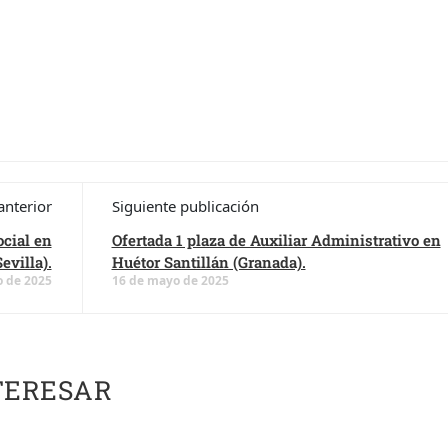
anterior
Siguiente publicación
ocial en
Ofertada 1 plaza de Auxiliar Administrativo en
evilla).
Huétor Santillán (Granada).
 de 2025
16 de mayo de 2025
TERESAR