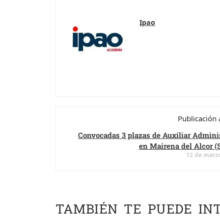
Ipao
Publicación 
Convocadas 3 plazas de Auxiliar Adminis
en Mairena del Alcor (S
12 de marz
TAMBIÉN TE PUEDE IN