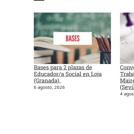
Bases para 2 plazas de
Convo
Educador/a Social en Loja
Traba
(Granada).
Maire
(Sevil
6 agosto, 2026
4 agos