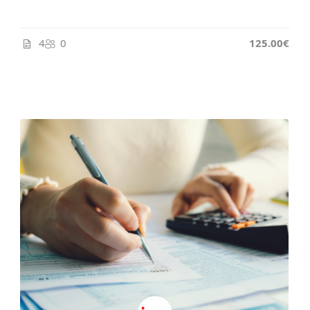
4
0
125.00€