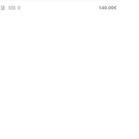
3
0
140.00€