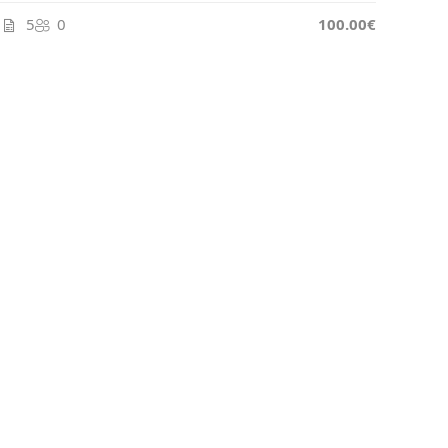
5
0
100.00€