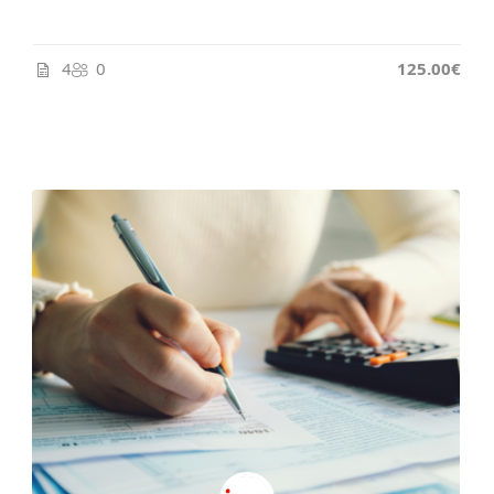
4
0
125.00€