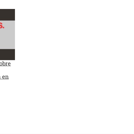
sobre
a en