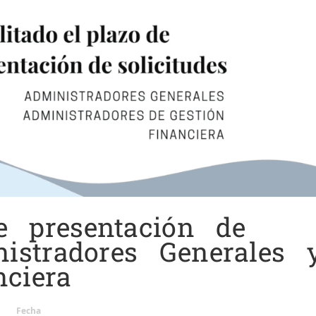
e presentación de
nistradores Generales 
ciera
Fecha