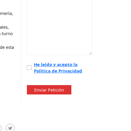
lmería,
ales,
n turno
 de esta
Política
He leído y acepto la
Política de Privacidad
de
privacidad
*
Enviar Petición