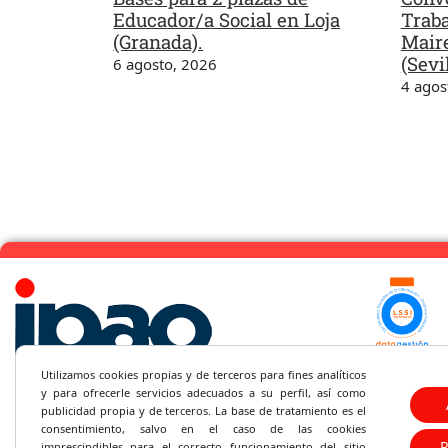
Educador/a Social en Loja
Traba
(Granada).
Maire
(Sevil
6 agosto, 2026
4 agos
(+34) 95
Utilizamos cookies propias y de terceros para fines analíticos
y
para ofrecerle servicios adecuados a su perfil, así como
C/Santa 
publicidad propia y de terceros. La base de tratamiento es el
consentimiento, salvo en el caso de las cookies
imprescindibles para el correcto fu
ncionamiento del sitio