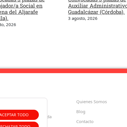
jador/a Social en
Auxiliar Administrativ
na del Aljarafe
Guadalcázar (Córdoba).
la).
3 agosto, 2026
to, 2026
Quienes Somos
8 80 60 74
Blog
ACEPTAR TODO
Paula, 35 18001 – Granada
Contacto
RECHAZAR TODO