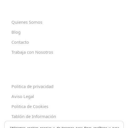
Quienes Somos
Blog
Contacto
Trabaja con Nosotros
Politica de privacidad
Aviso Legal
Politica de Cookies
Tablón de Información
Decreto 625/2019
Utilizamos cookies propias y de terceros para fines analíticos y
para