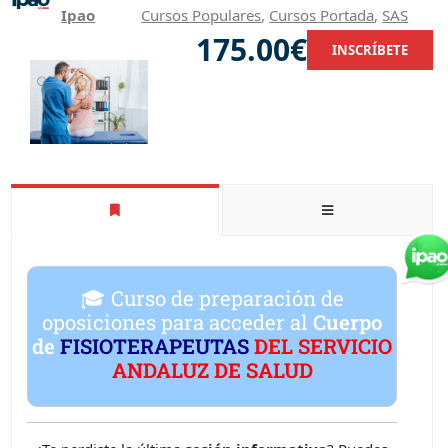
Ipao
Cursos Populares
,
Cursos Portada
,
SAS
175.00€
INSCRÍBETE
🎓 Curso de preparación de
oposiciones para acceder al
Cuerpo
de
FISIOTERAPEUTAS
DEL SERVICIO
ANDALUZ DE SALUD