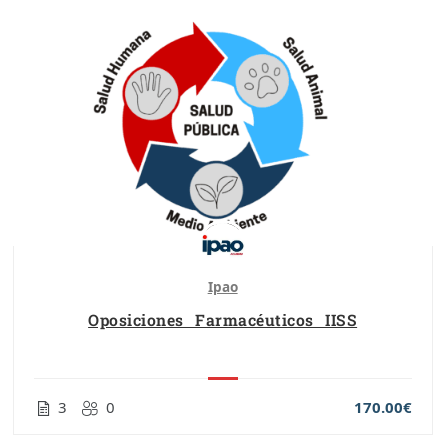
Ipao
Oposiciones Farmacéuticos IISS
3
0
170.00€