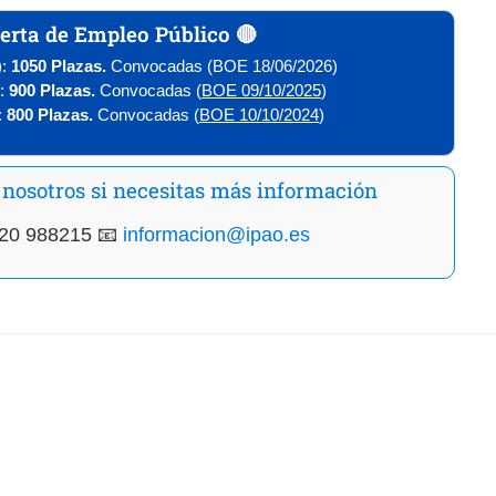
erta de Empleo Público 🔴
:
1050 Plazas.
Convocadas (BOE 18/06/2026)
:
900 Plazas.
Convocadas (
BOE 09/10/2025
)
:
800 Plazas.
Convocadas (
BOE 10/10/2024
)
 nosotros si necesitas más información
20 988215 📧
informacion@ipao.es