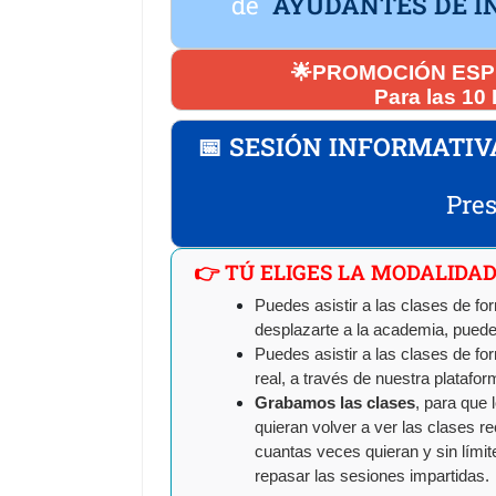
de
AYUDANTES DE I
🌟PROMOCIÓN ESPEC
Para las 10
📅 SESIÓN INFORMATIV
Pres
👉 TÚ ELIGES LA MODALIDA
Puedes asistir a las clases de f
desplazarte a la academia, puede
Puedes asistir a las clases de f
real, a través de nuestra plataform
Grabamos las clases
, para que 
quieran volver a ver las clases r
cuantas veces quieran y sin lími
repasar las sesiones impartidas.