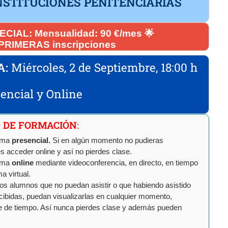
NSTITUCIONES PENITENCIARIAS
IAL: Mensualidad: 90 €/mes 🌟
 PRIMERAS inscripciones
A:
Miércoles, 2 de Septiembre, 18:00 h
encial y Online
D DE FORMACIÓN
:
orma
presencial.
Si en algún momento no pudieras
s acceder online y así no pierdes clase.
orma
online
mediante videoconferencia, en directo, en tiempo
a virtual.
los alumnos que no puedan asistir o que habiendo asistido
ecibidas, puedan visualizarlas en cualquier momento,
te de tiempo. Así nunca pierdes clase y además pueden