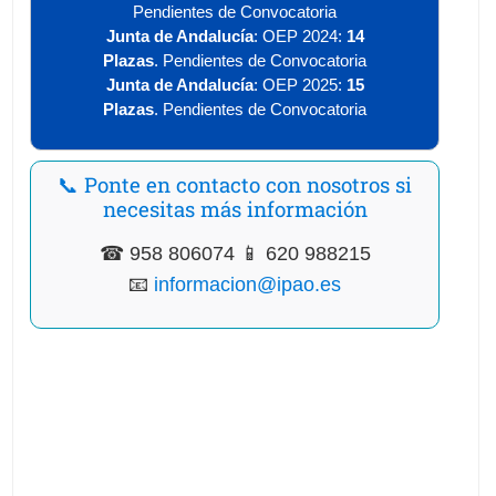
Pendientes de Convocatoria
Junta de Andalucía
:
OEP 2024:
14
Plazas
.
Pendientes de Convocatoria
Junta de Andalucía
:
OEP 2025:
15
Plazas
.
Pendientes de Convocatoria
📞 Ponte en contacto con nosotros si
necesitas más información
☎ 958 806074 📱 620 988215
📧
informacion@ipao.es