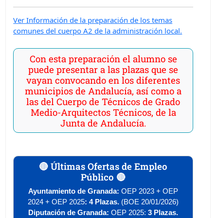
Ver Información de la preparación de los temas
comunes del cuerpo A2 de la administración local.
Con esta preparación el alumno se
puede presentar a las plazas que se
vayan convocando en los diferentes
municipios de Andalucía, así como a
las del Cuerpo de Técnicos de Grado
Medio-Arquitectos Técnicos, de la
Junta de Andalucía.
🔴 Últimas Ofertas de Empleo
Público 🔴
Ayuntamiento de Granada:
OEP 2023 +
OEP
2024 + OEP 2025
: 4 Plazas.
(BOE 20/01/2026)
Diputación de Granada:
OEP 2025:
3 Plazas.