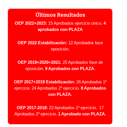
Últimos Resultados
OEP 2022+2023:
15 Aprobados ejercicio único.
4
aprobados con PLAZA
OEP 2022 Estabilización:
12 Aprobados fase
oposición.
OEP 2019+2020+2021:
25 Aprobados fase de
oposición.
9 Aprobados con PLAZA.
OEP 2017+2019 Estabilización:
26 Aprobados 1º
ejercicio.
24 Aprobados 2º ejercicio.
8 Aprobados
con PLAZA.
OEP 2017-2018:
22 Aprobados 1º ejercicio.
17
Aprobados 2º ejercicio.
1 Aprobado con PLAZA.