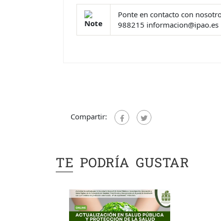
Ponte en contacto con nosotr
988215
informacion@ipao.es
Compartir:
TE PODRÍA GUSTAR