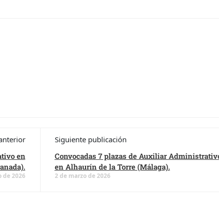
anterior
Siguiente publicación
ativo en
Convocadas 7 plazas de Auxiliar Administrativ
anada).
en Alhaurín de la Torre (Málaga).
o de 2026
2 de marzo de 2026