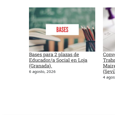
Bases para 2 plazas de
Convo
Educador/a Social en Loja
Traba
(Granada).
Maire
(Sevil
6 agosto, 2026
4 agos