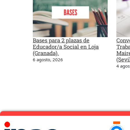
Bases para 2 plazas de
Convo
Educador/a Social en Loja
Traba
(Granada).
Maire
(Sevil
6 agosto, 2026
4 agos