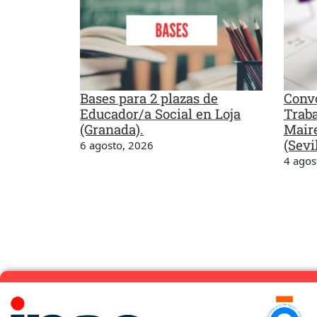
Bases para 2 plazas de
Convo
Educador/a Social en Loja
Traba
(Granada).
Maire
(Sevil
6 agosto, 2026
4 agos