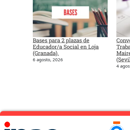
Bases para 2 plazas de
Convo
Educador/a Social en Loja
Traba
(Granada).
Maire
(Sevil
6 agosto, 2026
4 agos