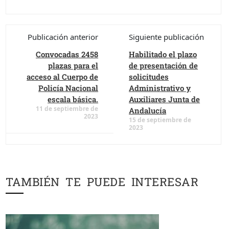
Publicación anterior
Siguiente publicación
Convocadas 2458
Habilitado el plazo
plazas para el
de presentación de
acceso al Cuerpo de
solicitudes
Policía Nacional
Administrativo y
escala básica.
Auxiliares Junta de
11 de septiembre de
Andalucía
2023
15 de septiembre de
2023
TAMBIÉN TE PUEDE INTERESAR