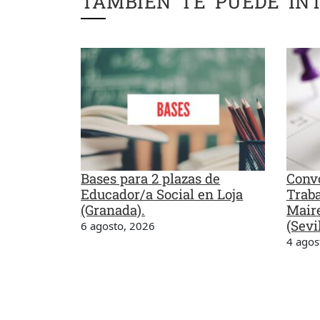
TAMBIÉN TE PUEDE IN
Bases para 2 plazas de
Convo
Educador/a Social en Loja
Traba
(Granada).
Maire
(Sevil
6 agosto, 2026
4 agos