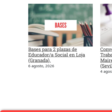
Bases para 2 plazas de
Convo
Educador/a Social en Loja
Traba
(Granada).
Maire
(Sevil
6 agosto, 2026
4 agos