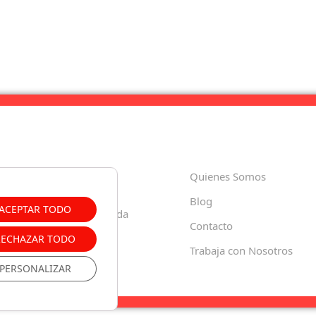
Quienes Somos
8 80 60 74
Blog
ACEPTAR TODO
Paula, 35 18001 – Granada
Contacto
RECHAZAR TODO
o.es
Trabaja con Nosotros
PERSONALIZAR