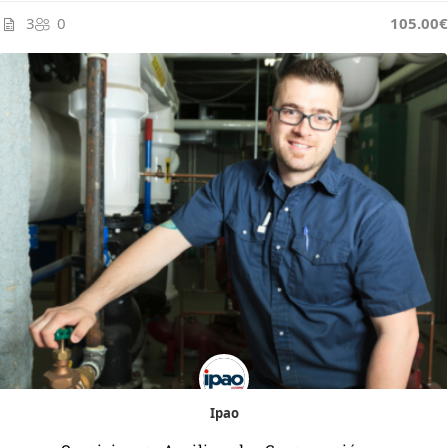
3
0
105.00€
Ipao