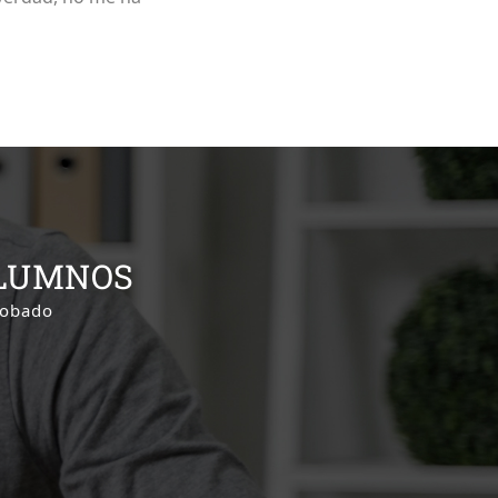
ALUMNOS
robado