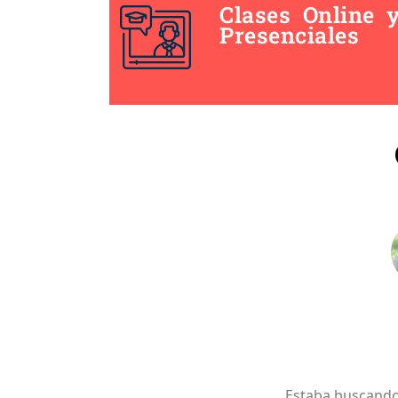
Clases Online 
Presenciales
pero con unos profesionales que te
Estaba buscando