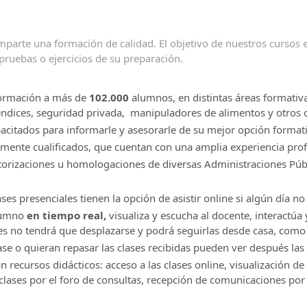
mparte una formación de calidad. El objetivo de nuestros cursos 
pruebas o ejercicios de su preparación.
 formación a más de
102.000
alumnos, en distintas áreas formativa
endices, seguridad privada, manipuladores de alimentos y otros
citados para informarle y asesorarle de su mejor opción formati
ente cualificados, que cuentan con una amplia experiencia prof
torizaciones u homologaciones de diversas Administraciones Públi
ses presenciales tienen la opción de asistir online si algún día 
alumno
en tiempo real,
visualiza y escucha al docente, interactúa
es no tendrá que desplazarse y podrá seguirlas desde casa, como s
ase o quieran repasar las clases recibidas pueden ver después las
n recursos didácticos: acceso a las clases online, visualización de
 clases por el foro de consultas, recepción de comunicaciones por