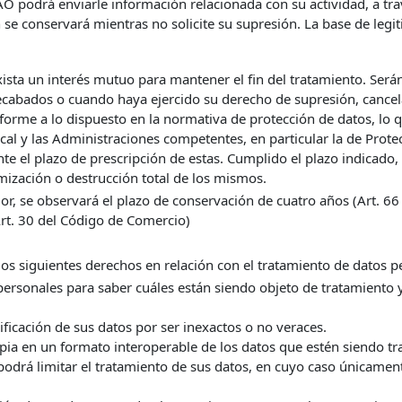
O podrá enviarle información relacionada con su actividad, a tra
 se conservará mientras no solicite su supresión. La base de legi
exista un interés mutuo para mantener el fin del tratamiento. Se
recabados o cuando haya ejercido su derecho de supresión, cancela
forme a lo dispuesto en la normativa de protección de datos, lo 
iscal y las Administraciones competentes, en particular la de Prot
te el plazo de prescripción de estas. Cumplido el plazo indicado,
ización o destrucción total de los mismos.
r, se observará el plazo de conservación de cuatro años (Art. 66 y
(Art. 30 del Código de Comercio)
los siguientes derechos en relación con el tratamiento de datos p
personales para saber cuáles están siendo objeto de tratamiento 
dificación de sus datos por ser inexactos o no veraces.
pia en un formato interoperable de los datos que estén siendo tr
 podrá limitar el tratamiento de sus datos, en cuyo caso únicamen