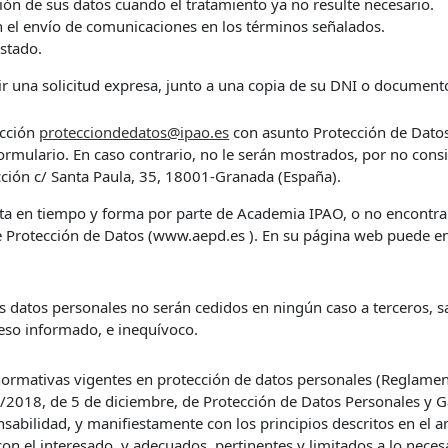
sión de sus datos cuando el tratamiento ya no resulte necesario.
en el envío de comunicaciones en los términos señalados.
stado.
ir una solicitud expresa, junto a una copia de su DNI o documento
ección
protecciondedatos@ipao.es
con asunto Protección de Datos.
formulario. En caso contrario, no le serán mostrados, por no con
ción c/ Santa Paula, 35, 18001-Granada (España).
uesta en tiempo y forma por parte de Academia IPAO, o no encontrar
e Protección de Datos (www.aepd.es ). En su página web puede e
atos personales no serán cedidos en ningún caso a terceros, sal
eso informado, e inequívoco.
ormativas vigentes en protección de datos personales (Reglame
/2018, de 5 de diciembre, de Protección de Datos Personales y Ga
sabilidad, y manifiestamente con los principios descritos en el ar
 con el interesado, y adecuados, pertinentes y limitados a lo neces