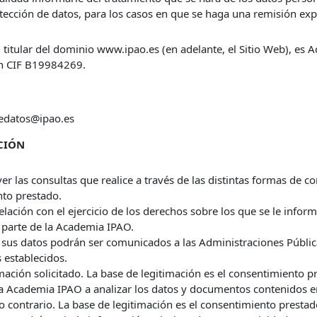
otección de datos, para los casos en que se haga una remisión ex
 titular del dominio www.ipao.es (en adelante, el Sitio Web), es A
on CIF B19984269.
dedatos@ipao.es
ACIÓN
ver las consultas que realice a través de las distintas formas de c
nto prestado.
elación con el ejercicio de los derechos sobre los que se le infor
 parte de la Academia IPAO.
 sus datos podrán ser comunicados a las Administraciones Públic
 establecidos.
mación solicitado. La base de legitimación es el consentimiento p
o a Academia IPAO a analizar los datos y documentos contenidos 
 contrario. La base de legitimación es el consentimiento prestad