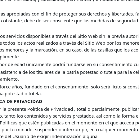
as apropiadas con el fin de proteger sus derechos y libertades, fa
No obstante, debe de ser consciente que las medidas de seguridad
 servicios disponibles a través del Sitio Web sin la previa autor
e todos los actos realizados a través del Sitio Web por los meno
hos menores y la marcación, en su caso, de las casillas que los 
mplimente.
enor de edad únicamente podrá fundarse en su consentimiento c
asistencia de los titulares de la patria potestad o tutela para la c
tamiento.
rce años, fundado en el consentimiento, solo será lícito si consta 
ia potestad o tutela.
CA DE PRIVACIDAD
la presente Política de Privacidad , total o parcialmente, public
so, tanto los contenidos y servicios prestados, así como la forma 
Políticas que estén publicadas en el momento en el que acceda p
 por terminado, suspender o interrumpir, en cualquier momento s
rte del Usuario de exigir indemnización alguna.