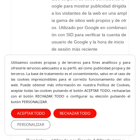
oogle para mostrar publicidad dirigida
a los visitantes de la web en una ampl
ia gama de sitios web propios y de otr
os. Utilizado por Google en combinaci
ón con SID para verificar la cuenta de
usuario de Google y la hora de inicio
de sesión más reciente
Proveedor:
.youtube.com
Utilizamos cookies propias y de terceros para fines analíticos y
para
ofrecerle servicios adecuados a su perfil, así como publicidad propia y de
Servicio:
YouTube
Política de privacidad del se
terceros. La base de tratamiento es el consentimiento, salvo en el caso de
rvicio
las cookies imprescindibles para el correcto fu
ncionamiento del sitio
web. Puede obtener más información en nuestra Política de Cookies,
País:
Estados Unidos
aceptar todas las cookies pulsando el botón ACEPTAR TODO, rechazarlas
Tipo:
server_cookie
con el botón RECHAZAR TODO o configurar su elección pulsando el
botón PERSONALIZAR.
Expira:
5 meses 27 días
ACEPTAR TODO
RECHAZAR TODO
PERSONALIZAR
Nombre:
ga-audiences