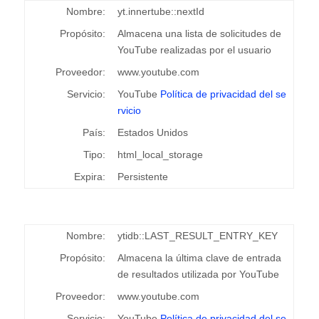
Nombre:
yt.innertube::nextId
Propósito:
Almacena una lista de solicitudes de
YouTube realizadas por el usuario
Proveedor:
www.youtube.com
Servicio:
YouTube
Política de privacidad del se
rvicio
País:
Estados Unidos
Tipo:
html_local_storage
Expira:
Persistente
Nombre:
ytidb::LAST_RESULT_ENTRY_KEY
Propósito:
Almacena la última clave de entrada
de resultados utilizada por YouTube
Proveedor:
www.youtube.com
Servicio:
YouTube
Política de privacidad del se