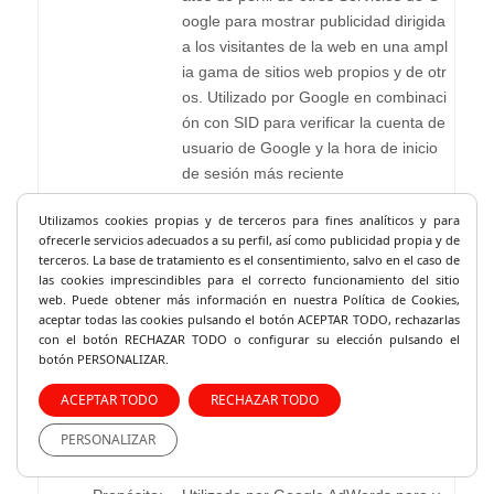
oogle para mostrar publicidad dirigida
a los visitantes de la web en una ampl
ia gama de sitios web propios y de otr
os. Utilizado por Google en combinaci
ón con SID para verificar la cuenta de
usuario de Google y la hora de inicio
de sesión más reciente
Proveedor:
.youtube.com
Utilizamos cookies propias y de terceros para fines analíticos y
para
ofrecerle servicios adecuados a su perfil, así como publicidad propia y de
Servicio:
YouTube
Política de privacidad del se
terceros. La base de tratamiento es el consentimiento, salvo en el caso de
rvicio
las cookies imprescindibles para el correcto fu
ncionamiento del sitio
web. Puede obtener más información en nuestra Política de Cookies,
País:
Estados Unidos
aceptar todas las cookies pulsando el botón ACEPTAR TODO, rechazarlas
Tipo:
server_cookie
con el botón RECHAZAR TODO o configurar su elección pulsando el
botón PERSONALIZAR.
Expira:
5 meses 27 días
ACEPTAR TODO
RECHAZAR TODO
PERSONALIZAR
Nombre:
ga-audiences