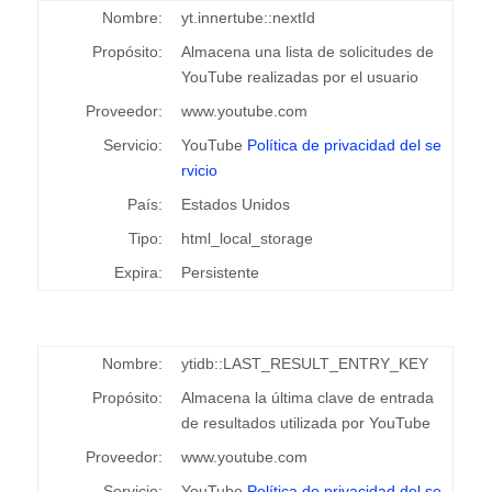
Nombre:
yt.innertube::nextId
Propósito:
Almacena una lista de solicitudes de
YouTube realizadas por el usuario
Proveedor:
www.youtube.com
Servicio:
YouTube
Política de privacidad del se
rvicio
País:
Estados Unidos
Tipo:
html_local_storage
Expira:
Persistente
Nombre:
ytidb::LAST_RESULT_ENTRY_KEY
Propósito:
Almacena la última clave de entrada
de resultados utilizada por YouTube
Proveedor:
www.youtube.com
Servicio:
YouTube
Política de privacidad del se